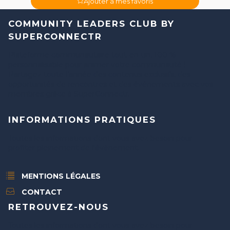
Ajouter à mes favoris
COMMUNITY LEADERS CLUB BY
SUPERCONNECTR
Plateforme communautaire tout-en-un, 100 %
personnalisable pour animer votre communauté !
Partagez toute l’année des contenus exclusifs, des
opportunités de rencontres et des événements avec vos
membres grâce à SuperConnectr.
INFORMATIONS PRATIQUES
Toutes les informations dont vous avez besoin pour
profiter pleinement de l'évènement.
MENTIONS LÉGALES
CONTACT
RETROUVEZ-NOUS
Toutes les informations dont vous avez besoin pour