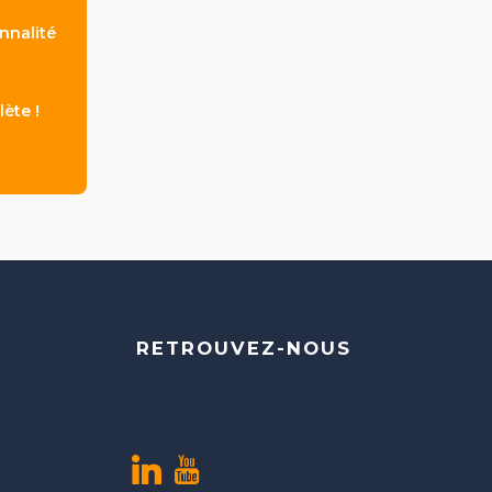
nnalité
ète !
RETROUVEZ-NOUS
Toutes les informations dont vous avez
besoin pour profiter pleinement du Club.