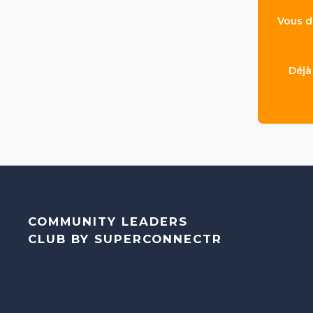
Vous d
Déjà
COMMUNITY LEADERS
CLUB BY SUPERCONNECTR
Plateforme communautaire tout-en-un,
100 % personnalisable pour animer votre
communauté ! Partagez toute l’année
des contenus exclusifs, des opportunités